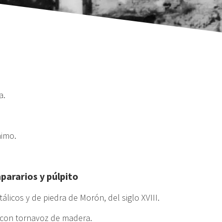
a.
nimo.
mpararios y púlpito
álicos y de piedra de Morón, del siglo XVIII.
I, con tornavoz de madera.